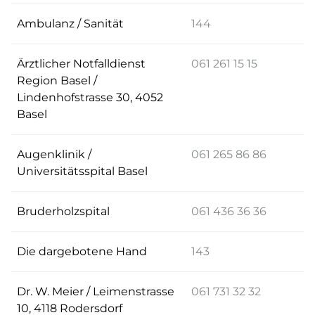
Ambulanz / Sanität
144
Ärztlicher Notfalldienst
061 261 15 15
Region Basel /
Lindenhofstrasse 30, 4052
Basel
Augenklinik /
061 265 86 86
Universitätsspital Basel
Bruderholzspital
061 436 36 36
Die dargebotene Hand
143
Dr. W. Meier / Leimenstrasse
061 731 32 32
10, 4118 Rodersdorf