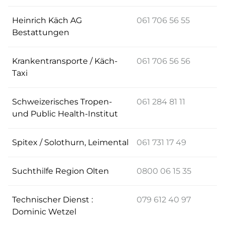
Heinrich Käch AG
061 706 56 55
Bestattungen
Krankentransporte / Käch-
061 706 56 56
Taxi
Schweizerisches Tropen-
061 284 81 11
und Public Health-Institut
Spitex / Solothurn, Leimental
061 731 17 49
Suchthilfe Region Olten
0800 06 15 35
Technischer Dienst :
079 612 40 97
Dominic Wetzel