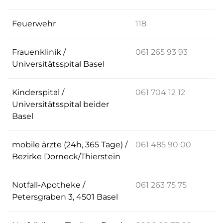
Feuerwehr
118
Frauenklinik /
061 265 93 93
Universitätsspital Basel
Kinderspital /
061 704 12 12
Universitätsspital beider
Basel
mobile ärzte (24h, 365 Tage) /
061 485 90 00
Bezirke Dorneck/Thierstein
Notfall-Apotheke /
061 263 75 75
Petersgraben 3, 4501 Basel