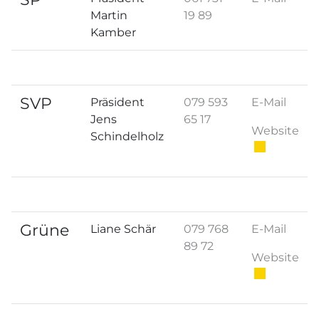
Martin
19 89
Kamber
SVP
Präsident
079 593
E-Mail
Jens
65 17
Ext
Website
Schindelholz
Grüne
Liane Schär
079 768
E-Mail
89 72
Ext
Website