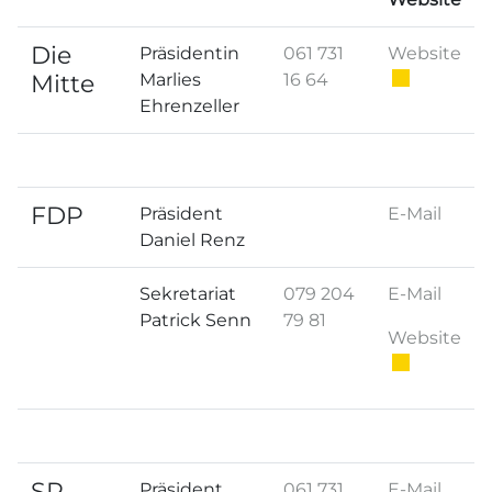
Die
Ext
Präsidentin
061 731
Website
Mitte
Marlies
16 64
Ehrenzeller
FDP
Präsident
E-Mail
Daniel Renz
Sekretariat
079 204
E-Mail
Patrick Senn
79 81
Ext
Website
SP
Präsident
061 731
E-Mail